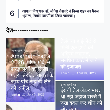
आमला विधायक डॉ. योगेश पंडाग्रे ने किया शहर का पैदल
भ्रमण, निर्माण कार्यों का लिया जायजा।
देश----------------
ताज़ा खबरें
,
देश
,
मध्य प्रदेश
पवन खेड़ा को राहत:
तेलंगाना हाईकोर्ट से
मिली एक हफ्ते की
ताज़ा खबरें
,
देश
अग्रिम जमानत,
Amarnath Yatra
संबंधित कोर्ट में जाने
2026: पीएम मोदी ने
की इजाजत
श्रद्धालुओं को लिखा
April 10, 2026
admin
पत्र, सुरक्षित यात्रा के
साथ पांच संकल्प लेने
ताज़ा खबरें
,
देश
की अपील
ईरानी तेल लेकर भारत
July 3, 2026
admin
आ रहा जहाज रास्ते में
रुख बदल कर चीन की
ओर बढ़ा