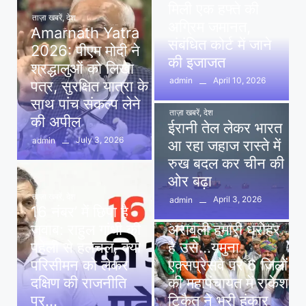
मिली एक हफ्ते की
ताज़ा खबरें
,
देश
अग्रिम जमानत,
Amarnath Yatra
संबंधित कोर्ट में जाने
2026: पीएम मोदी ने
की इजाजत
श्रद्धालुओं को लिखा
April 10, 2026
admin
पत्र, सुरक्षित यात्रा के
साथ पांच संकल्प लेने
ताज़ा खबरें
,
देश
की अपील
ईरानी तेल लेकर भारत
July 3, 2026
admin
आ रहा जहाज रास्ते में
रुख बदल कर चीन की
ओर बढ़ा
ताज़ा खबरें
,
देश
April 3, 2026
admin
16 नंबर’ में छिपा है
ताज़ा खबरें
,
दिल्ली
,
देश
जवाब: राहुल गांधी की
अरावली हमारी धरोहर
पहेली से हलचल, क्या
है उसे…यमुना
परिसीमन को लेकर
एक्सप्रेसवे पर 6 जिलों
दक्षिण की राजनीति
की महापंचायत में राकेश
पर…
टिकैत ने भरी हुंकार