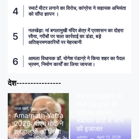
स्मार्ट मीटर लगाने का विरोध, कांग्रेस ने सहायक अभियंता
को सौंपा ज्ञापन ।
नलखेड़ा: मां बगलामुखी मंदिर क्षेत्र में प्रशासन का दोहरा
रवैया, गरीबों पर चला कार्रवाई का डंडा, बड़े
अतिक्रमणकारियों पर मेहरबानी
आमला विधायक डॉ. योगेश पंडाग्रे ने किया शहर का पैदल
भ्रमण, निर्माण कार्यों का लिया जायजा।
देश----------------
ताज़ा खबरें
,
देश
,
मध्य प्रदेश
पवन खेड़ा को राहत:
तेलंगाना हाईकोर्ट से
मिली एक हफ्ते की
ताज़ा खबरें
,
देश
अग्रिम जमानत,
Amarnath Yatra
संबंधित कोर्ट में जाने
2026: पीएम मोदी ने
की इजाजत
श्रद्धालुओं को लिखा
April 10, 2026
admin