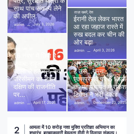
पत्र, सुरक्षित यात्रा के
साथ पांच संकल्प लेने
ताज़ा खबरें
,
देश
की अपील
ईरानी तेल लेकर भारत
July 3, 2026
admin
आ रहा जहाज रास्ते में
रुख बदल कर चीन की
ओर बढ़ा
ताज़ा खबरें
,
देश
April 3, 2026
admin
16 नंबर’ में छिपा है
ताज़ा खबरें
,
दिल्ली
,
देश
जवाब: राहुल गांधी की
अरावली हमारी धरोहर
पहेली से हलचल, क्या
है उसे…यमुना
परिसीमन को लेकर
एक्सप्रेसवे पर 6 जिलों
दक्षिण की राजनीति
की महापंचायत में राकेश
पर…
टिकैत ने भरी हुंकार
April 17, 2026
December 23, 2025
admin
admin
आमला में 10 करोड़ नशा मुक्ति प्रतिज्ञा अभियान का
2
शुभारंभ, ब्रह्माकुमारी हेमलता दीदी ने दिलाया संकल्प।