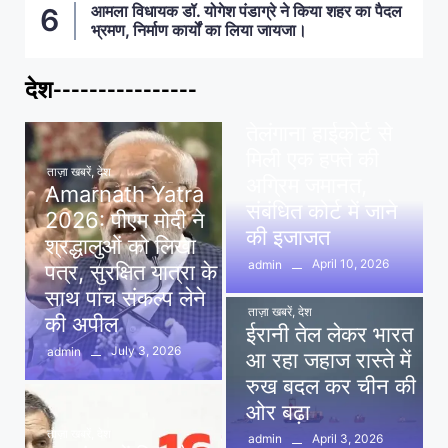
आमला विधायक डॉ. योगेश पंडाग्रे ने किया शहर का पैदल
भ्रमण, निर्माण कार्यों का लिया जायजा।
देश----------------
ताज़ा खबरें
,
देश
,
मध्य प्रदेश
पवन खेड़ा को राहत:
तेलंगाना हाईकोर्ट से
मिली एक हफ्ते की
ताज़ा खबरें
,
देश
अग्रिम जमानत,
Amarnath Yatra
संबंधित कोर्ट में जाने
2026: पीएम मोदी ने
की इजाजत
श्रद्धालुओं को लिखा
April 10, 2026
admin
पत्र, सुरक्षित यात्रा के
साथ पांच संकल्प लेने
ताज़ा खबरें
,
देश
की अपील
ईरानी तेल लेकर भारत
July 3, 2026
admin
आ रहा जहाज रास्ते में
रुख बदल कर चीन की
ओर बढ़ा
ताज़ा खबरें
,
देश
April 3, 2026
admin