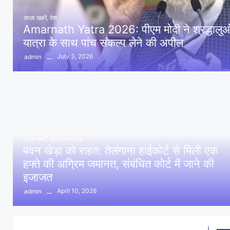
ताज़ा खबरें
,
देश
Amarnath Yatra 2026: पीएम मोदी ने श्रद्धालुओं 
यात्रा के साथ पांच संकल्प लेने की अपील
July 3, 2026
admin
ताज़ा खबरें
,
देश
,
मध्य प्रदेश
पवन खेड़ा को राहत: तेलंगाना हाईकोर्ट से मिली एक
हफ्ते की अग्रिम जमानत, संबंधित कोर्ट में जाने की
इजाजत
April 10, 2026
admin