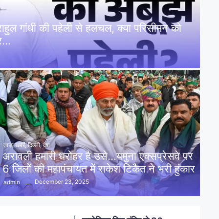
: राहुल गांधी की पहेली से हलचल, क्या परिसीमन को
पर…
ताज़ा खबरें
,
दिल्ली
,
देश
अरावली हमारी धरोहर है उसे…यमुना एक्सप्रेसवे पर
6 जिलों की महापंचायत में राकेश टिकैत ने भरी हुंकार
December 23, 2025
admin