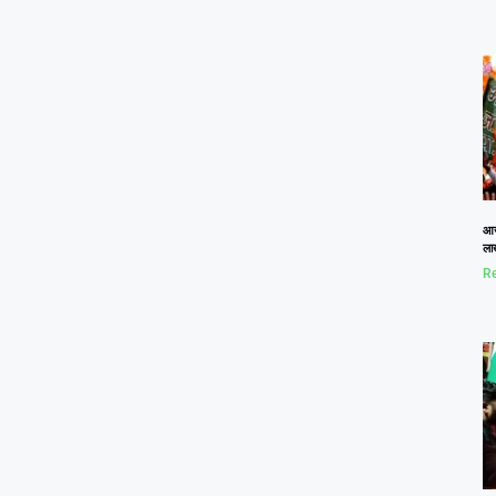
आज
लाख
Re