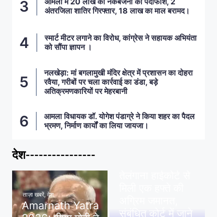
आमला में 20 लाख की नकबजनी का पर्दाफाश, 2
अंतरजिला शातिर गिरफ्तार, 18 लाख का माल बरामद।
स्मार्ट मीटर लगाने का विरोध, कांग्रेस ने सहायक अभियंता
को सौंपा ज्ञापन ।
नलखेड़ा: मां बगलामुखी मंदिर क्षेत्र में प्रशासन का दोहरा
रवैया, गरीबों पर चला कार्रवाई का डंडा, बड़े
अतिक्रमणकारियों पर मेहरबानी
आमला विधायक डॉ. योगेश पंडाग्रे ने किया शहर का पैदल
भ्रमण, निर्माण कार्यों का लिया जायजा।
देश----------------
ताज़ा खबरें
,
देश
,
मध्य प्रदेश
पवन खेड़ा को राहत:
तेलंगाना हाईकोर्ट से
मिली एक हफ्ते की
ताज़ा खबरें
,
देश
अग्रिम जमानत,
Amarnath Yatra
संबंधित कोर्ट में जाने