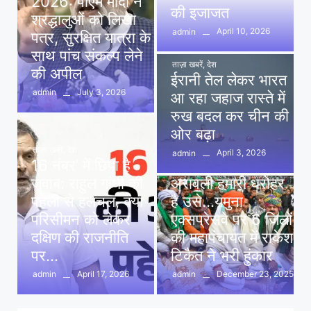
2026: पीएम मोदी ने
की इजाजत
श्रद्धालुओं को लिखा
April 10, 2026
admin
पत्र, सुरक्षित यात्रा के
साथ पांच संकल्प लेने
ताज़ा खबरें
,
देश
की अपील
ईरानी तेल लेकर भारत
July 3, 2026
admin
आ रहा जहाज रास्ते में
रुख बदल कर चीन की
ओर बढ़ा
ताज़ा खबरें
,
देश
April 3, 2026
admin
16 नंबर’ में छिपा है
ताज़ा खबरें
,
दिल्ली
,
देश
जवाब: राहुल गांधी की
अरावली हमारी धरोहर
पहेली से हलचल, क्या
है उसे…यमुना
परिसीमन को लेकर
एक्सप्रेसवे पर 6 जिलों
दक्षिण की राजनीति
की महापंचायत में राकेश
पर…
टिकैत ने भरी हुंकार
April 17, 2026
December 23, 2025
admin
admin