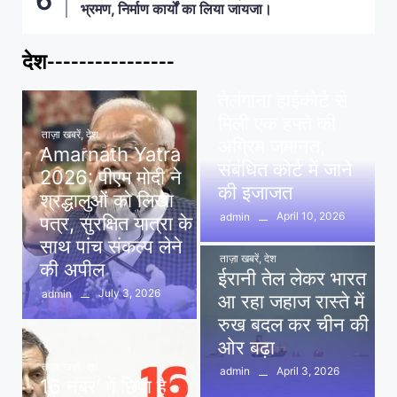
भ्रमण, निर्माण कार्यों का लिया जायजा।
देश----------------
ताज़ा खबरें
,
देश
,
मध्य प्रदेश
पवन खेड़ा को राहत:
तेलंगाना हाईकोर्ट से
मिली एक हफ्ते की
ताज़ा खबरें
,
देश
अग्रिम जमानत,
Amarnath Yatra
संबंधित कोर्ट में जाने
2026: पीएम मोदी ने
की इजाजत
श्रद्धालुओं को लिखा
April 10, 2026
admin
पत्र, सुरक्षित यात्रा के
साथ पांच संकल्प लेने
ताज़ा खबरें
,
देश
की अपील
ईरानी तेल लेकर भारत
July 3, 2026
admin
आ रहा जहाज रास्ते में
रुख बदल कर चीन की
ओर बढ़ा
ताज़ा खबरें
,
देश
April 3, 2026
admin
16 नंबर’ में छिपा है
ताज़ा खबरें
,
दिल्ली
,
देश