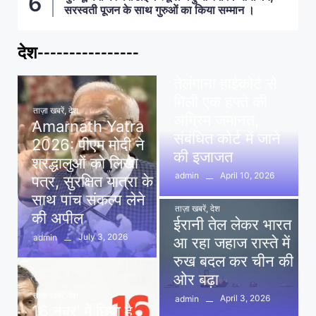
सरस्वती पूजन के साथ गुरुओं का किया सम्मान ।
देश----------------
ताज़ा खबरें
,
देश
,
मध्य प्रदेश
पवन खेड़ा को राहत:
तेलंगाना हाईकोर्ट से
मिली एक हफ्ते की
ताज़ा खबरें
,
देश
अग्रिम जमानत,
Amarnath Yatra
संबंधित कोर्ट में जाने
2026: पीएम मोदी ने
की इजाजत
श्रद्धालुओं को लिखा
April 10, 2026
admin
पत्र, सुरक्षित यात्रा के
साथ पांच संकल्प लेने
ताज़ा खबरें
,
देश
की अपील
ईरानी तेल लेकर भारत
July 3, 2026
admin
आ रहा जहाज रास्ते में
रुख बदल कर चीन की
ओर बढ़ा
ताज़ा खबरें
,
देश
April 3, 2026
admin
16 नंबर’ में छिपा है
ताज़ा खबरें
,
दिल्ली
,
देश