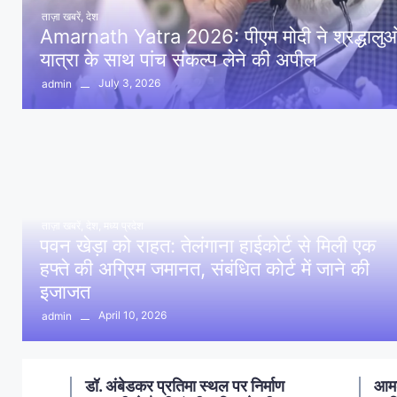
ताज़ा खबरें
,
देश
Amarnath Yatra 2026: पीएम मोदी ने श्रद्धालुओं 
यात्रा के साथ पांच संकल्प लेने की अपील
July 3, 2026
admin
ताज़ा खबरें
,
देश
,
मध्य प्रदेश
पवन खेड़ा को राहत: तेलंगाना हाईकोर्ट से मिली एक
हफ्ते की अग्रिम जमानत, संबंधित कोर्ट में जाने की
इजाजत
April 10, 2026
admin
ण
आमला में 10 करोड़ नशा मुक्ति
आमल