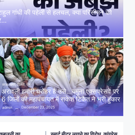
: राहुल गांधी की पहेली से हलचल, क्या परिसीमन को
पर…
ताज़ा खबरें
,
दिल्ली
,
देश
अरावली हमारी धरोहर है उसे…यमुना एक्सप्रेसवे पर
6 जिलों की महापंचायत में राकेश टिकैत ने भरी हुंकार
December 23, 2025
admin
नलखेड़ा: मां बगलामुखी मंदिर क्षेत्र में
ोध, कांग्रेस