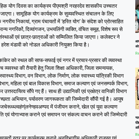
ामूहिक योग दिवस का कार्यक्रम पीएमश्री नरहरदेव शासकीय उच्चतर
 जाएगा। सामूहिक योग कार्यक्रम के सुव्यवस्थित संचालन के लिए
गरीय निकायां, ग्राम पंचायतों में ‘हरित योग’ के संदेश को प्रोत्साहित
्य नगरिकों, दिव्यांगजन, उभयलिंगी व्यक्ति, वंचित समूह, विशेष रूप से
संस्थाओं एवं छात्र-छात्राओं को सम्मिलित किया जाएगा। कलेक्टर ने
आम
्री हरेश मंडावी को नोडल अधिकारी नियुक्त किया है।
अं
Re
 कांकेर को स्थल की साफ-सफाई एवं नगर में प्रचार-प्रसार की व्यवस्था
व्यवस्था की तैयारी हेतु जिला शिक्षा अधिकारी, जिला समन्वयक,
्वास्थ्य विभाग, वन विभाग, लोक निर्माण, लोक स्वास्थ्य यांत्रिकी विभाग
 विभाग, महिला एवं बाल विकास विभाग, समाज कल्याण एवं जनसम्पर्क विभाग,
त्तरदायित्व सौंपे गए हैं। साथ ही उद्यानिकी एवं प्रक्षेत्र वानिकी विभाग
स्वच्छता अभियान, पर्यावरण जागरूकता की जिम्मेदारी सौंपी गई है। आयुष
ेरूध्ध्ल्वहंण्ंलनेण्हवअण्पद में पंजीयन कराने, खेल एवं युवा कल्याण
एवं योगाभ्यास कराने एवं समापन पर संकल्प वाचन कराने की जिम्मेदारी
नलख
दोह
अत
Re
चायतों स्तर पर कार्यक्रम कराने अनुविभागीय अधिकारी राजस्व एवं