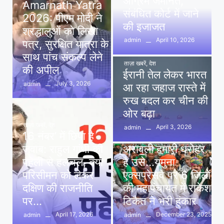
अग्रिम जमानत,
Amarnath Yatra
संबंधित कोर्ट में जाने
2026: पीएम मोदी ने
की इजाजत
श्रद्धालुओं को लिखा
April 10, 2026
admin
पत्र, सुरक्षित यात्रा के
साथ पांच संकल्प लेने
ताज़ा खबरें
,
देश
की अपील
ईरानी तेल लेकर भारत
July 3, 2026
admin
आ रहा जहाज रास्ते में
रुख बदल कर चीन की
ओर बढ़ा
ताज़ा खबरें
,
देश
April 3, 2026
admin
16 नंबर’ में छिपा है
ताज़ा खबरें
,
दिल्ली
,
देश
जवाब: राहुल गांधी की
अरावली हमारी धरोहर
पहेली से हलचल, क्या
है उसे…यमुना
परिसीमन को लेकर
एक्सप्रेसवे पर 6 जिलों
दक्षिण की राजनीति
की महापंचायत में राकेश
पर…
टिकैत ने भरी हुंकार
April 17, 2026
December 23, 2025
admin
admin