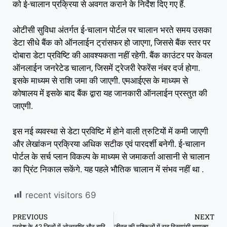
को ई-चालान प्रक्रिया से अवगत कराने के निर्देश दिए गए हैं.
ओटीसी सुविधा अंतर्गत ई-चालान पोर्टल पर चालान भरते समय उसका
डेटा सीधे बैंक को ऑनलाईन ट्रांसफर हो जाएगा, जिससे बैंक स्तर पर
दोबारा डेटा प्रविष्टि की आवश्यकता नहीं रहेगी. बैंक काउंटर पर केवल
ऑनलाईन जनरेटेड चालान, जिसमें ट्रेजरी रेफरेंस नंबर दर्ज होगा.
इसके माध्यम से राशि जमा की जाएगी. एमआईएस के माध्यम से
कोषालय में इसके बाद बैंक द्वारा यह जानकारी ऑनलाईन प्रस्तुत की
जाएगी.
इस नई व्यवस्था से डेटा प्रविष्टि में होने वाली त्रुटियों में कमी जाएगी
और लेखांकन प्रक्रिया अधिक सटीक एवं पारदर्शी बनेगी. ई-चालान
पोर्टल के सर्च प्लान विकल्प के माध्यम से जमाकर्ता आसानी से चालान
का प्रिंट निकाल सकेंगे. यह पहले भौतिक चालान में संभव नहीं था .
recent visitors
69
PREVIOUS
NEXT
प्रदेश के 42 जिलों में ओलावृष्टि और बारिश से फसलें बर्बाद, 14 जिलों में आज भी खतरे का अलर्ट
जीवन की मुश्किलों में राह दिखाएंगी चाणक्य नीति: ऋण, शत्रु और रोग पर 10 जरूरी सूत्र