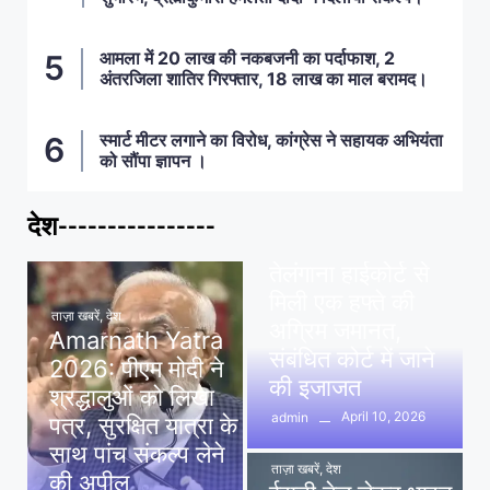
आमला में 20 लाख की नकबजनी का पर्दाफाश, 2
अंतरजिला शातिर गिरफ्तार, 18 लाख का माल बरामद।
स्मार्ट मीटर लगाने का विरोध, कांग्रेस ने सहायक अभियंता
को सौंपा ज्ञापन ।
देश----------------
ताज़ा खबरें
,
देश
,
मध्य प्रदेश
पवन खेड़ा को राहत:
तेलंगाना हाईकोर्ट से
मिली एक हफ्ते की
ताज़ा खबरें
,
देश
अग्रिम जमानत,
Amarnath Yatra
संबंधित कोर्ट में जाने
2026: पीएम मोदी ने
की इजाजत
श्रद्धालुओं को लिखा
April 10, 2026
admin
पत्र, सुरक्षित यात्रा के
साथ पांच संकल्प लेने
ताज़ा खबरें
,
देश
की अपील