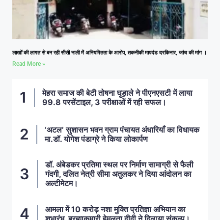
लाखों की लागत से बन रही सीसी नाली में अनियमितता के आरोप, तकनीकी मापदंड दरकिनार, जांच की मांग ।
Read More »
मेहरा समाज की बेटी तोषना घुड़ाले ने पीएनएसटी में लाया
99.8 परसेंटाइल, 3 परीक्षाओं में रही सफल।
‘अटल’ सुशासन भवन ग्राम पंचायत अंधारियाँ का विधायक
मा.डॉ. योगेश पंडाग्रे ने किया लोकार्पण
डॉ. अंबेडकर प्रतिमा स्थल पर निर्माण सामाग्री से फैली
गंदगी, दलित नेत्री सीमा अतुलकर ने दिया आंदोलन का
अल्टीमेटम।
आमला में 10 करोड़ नशा मुक्ति प्रतिज्ञा अभियान का
शुभारंभ, ब्रह्माकुमारी हेमलता दीदी ने दिलाया संकल्प।