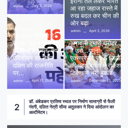
ईरानी तेल लेकर भारत
July 3, 2026
admin
आ रहा जहाज रास्ते में
रुख बदल कर चीन की
ओर बढ़ा
ताज़ा खबरें
,
देश
April 3, 2026
admin
16 नंबर’ में छिपा है
ताज़ा खबरें
,
दिल्ली
,
देश
जवाब: राहुल गांधी की
अरावली हमारी धरोहर
पहेली से हलचल, क्या
है उसे…यमुना
परिसीमन को लेकर
एक्सप्रेसवे पर 6 जिलों
दक्षिण की राजनीति
की महापंचायत में राकेश
पर…
टिकैत ने भरी हुंकार
April 17, 2026
December 23, 2025
admin
admin
डॉ. अंबेडकर प्रतिमा स्थल पर निर्माण सामाग्री से फैली
क
2
गंदगी, दलित नेत्री सीमा अतुलकर ने दिया आंदोलन का
अल्टीमेटम।