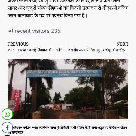
वर्किंग प्लान रीवा, देवांशु शेखर डीएफओ उत्तर बैतूल से वर्किंग प्लान
सागर और सुश्री संध्या डीएफओ को सिवनी उत्पादन से डीएफओ वर्किंग
प्लान बालाघाट के पद पर पदस्थ किया गया है।
recent visitors
235
PREVIOUS
NEXT
कमल नाथ के गढ़ रहे छिंदवाड़ा में नगर निगम अध्यक्ष का तख्ता पलट करने की तैयारी में जुटी भाजपा
दंडनीय अपराधी नेता सुभाष चंद्र बोस सेंट्रल जेल से भागने में असफल , लापरवाही बरतने पर 2 कर्मचारी निलंबित
डॉ. अंबेडकर प्रतिमा स्थल पर निर्माण सामाग्री से फैली गंदगी, दलित नेत्री सीमा अतुलकर ने दिया आंदोलन
का अल्टीमेटम।