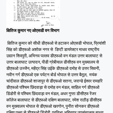
क्षितिज कुमार नए ओएसडी वन विभाग
क्षितिज कुमार को सीधी डीएफओ से हटाकर ओएसडी भोपाल, प्रियांशी
सिंह को डीएफओ अशोक नगर से डिप्टी डायरेक्टर माधव राष्ट्रीय
उद्यान शिवपुरी, अभिनव पल्लव डीएफओ वन मंडल उत्तर बालाघाट से
उत्तर बालाघाट उत्पादन, पीडी ग्रेबीयाल डीसीएफ वन मुख्यालय से
डीएफओ उज्जैन, महेंद्र सिंह उईके डीएफओ दमोह से उत्तर सिवनी,
नवीन गर्ग डीएफओ एक पर्यटन बोर्ड भोपाल से उत्तर बैतूल, मयंक
चांदीवाल डीएफओ शाजापुर से डीएफओ सतना, जरान्डे ईश्वर रामहरि
डीएफओ पश्चिम छिंदवाड़ा से दमोह वन मंडल, साहिल गर्ग डीएफओ
डिंडोरी से पश्चिम छिंदवाड़ा वन मंडल, अधर गुप्ता डीसीएफ रेंजर
कॉलेज बालाघाट से डीएफओ दक्षिण बालाघाट, रमेश राठौड़ डीसीएफ
वन मुख्यालय भोपाल से डीएफओ खरगोन, पुनीत सोनकर डीएफओ
दक्षिण पन्ना से डीएफओ डिंडोरी, प्रतिभा अहिरवार उपसंचालक माधव