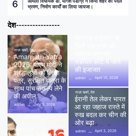
आमला विधायक डॉ. योगेश पंडाग्रे ने किया शहर का पैदल
भ्रमण, निर्माण कार्यों का लिया जायजा।
देश----------------
ताज़ा खबरें
,
देश
,
मध्य प्रदेश
पवन खेड़ा को राहत:
तेलंगाना हाईकोर्ट से
मिली एक हफ्ते की
ताज़ा खबरें
,
देश
अग्रिम जमानत,
Amarnath Yatra
संबंधित कोर्ट में जाने
2026: पीएम मोदी ने
की इजाजत
श्रद्धालुओं को लिखा
April 10, 2026
admin
पत्र, सुरक्षित यात्रा के
साथ पांच संकल्प लेने
ताज़ा खबरें
,
देश
की अपील
ईरानी तेल लेकर भारत
July 3, 2026
admin
आ रहा जहाज रास्ते में
रुख बदल कर चीन की
ओर बढ़ा
ताज़ा खबरें
,
देश
April 3, 2026
admin