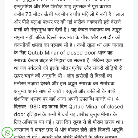
इल्तुतमिश और फिर फिरोज शाह तुगलक ने पूरा कराया।
करीब 73 मीटर ऊँची यह मीनार पाँच मंज़िलों में बनी है। लाल
और पीले बलुआ पत्थर पर की गई बारीक नक्काशी इसे देखने
वालों को मंत्रमुग्ध कर देती है। यह केवल स्थापत्य का अद्भुत
नमूना नहीं, बल्कि दिल्ली सल्तनत के गौरव और उस दौर की
तकनीकी क्षमता का प्रमाण भी है। कभी खुला था आम जनता
के लिए Qutub Minar of closed door आज यह
स्मारक केवल बाहर से निहारा जा सकता है, लेकिन एक समय
था जब पर्यटकों को इसके भीतर प्रवेश और संकरी सीढ़ियों से
ऊपर चढ़ने की अनुमति थी। लोग झरोखों से दिल्ली का
मनोरम नज़ारा देखते और इस अद्भुत स्मारक का रोमांचक
अनुभव अपने साथ ले जाते। स्कूलों और कॉलेजों के बच्चे
शैक्षणिक भ्रमण पर यहाँ आना अपनी उपलब्धि मानते थे। 4
दिसंबर 1981: वह काला दिन Qutub Minar of closed
door इतिहास के पन्नों में दर्ज यह तारीख कुतुब मीनार के
लिए अभिशाप बन गई। उस दिन सुबह से ही मौसम खराब था।
आसमान में बादल छाए थे और दोपहर होते-होते बिजली आपूर्ति
बाधित हो गई। संकरी और अंधेरी सीढ़ियों के भीतर लगभग