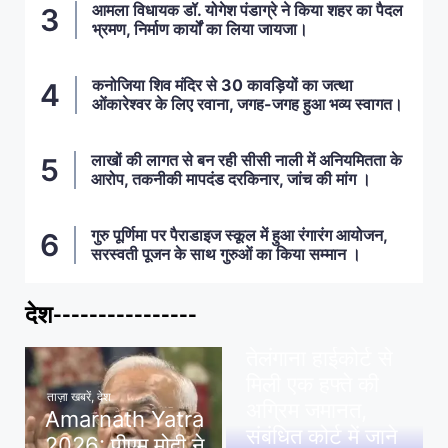
आमला विधायक डॉ. योगेश पंडाग्रे ने किया शहर का पैदल
भ्रमण, निर्माण कार्यों का लिया जायजा।
कनोजिया शिव मंदिर से 30 कावड़ियों का जत्था
ओंकारेश्वर के लिए रवाना, जगह-जगह हुआ भव्य स्वागत।
लाखों की लागत से बन रही सीसी नाली में अनियमितता के
आरोप, तकनीकी मापदंड दरकिनार, जांच की मांग ।
गुरु पूर्णिमा पर पैराडाइज स्कूल में हुआ रंगारंग आयोजन,
सरस्वती पूजन के साथ गुरुओं का किया सम्मान ।
देश----------------
ताज़ा खबरें
,
देश
,
मध्य प्रदेश
पवन खेड़ा को राहत:
तेलंगाना हाईकोर्ट से
मिली एक हफ्ते की
ताज़ा खबरें
,
देश
अग्रिम जमानत,
Amarnath Yatra
संबंधित कोर्ट में जाने
2026: पीएम मोदी ने