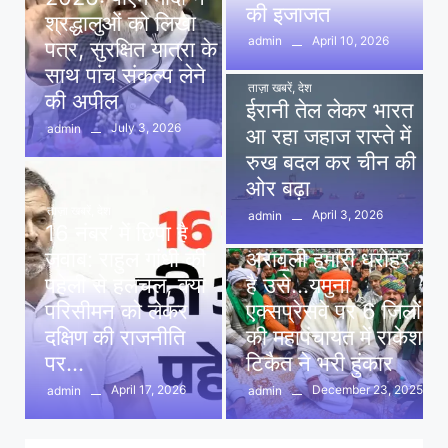
की इजाजत
श्रद्धालुओं को लिखा
April 10, 2026
admin
पत्र, सुरक्षित यात्रा के
साथ पांच संकल्प लेने
ताज़ा खबरें
,
देश
की अपील
ईरानी तेल लेकर भारत
July 3, 2026
admin
आ रहा जहाज रास्ते में
रुख बदल कर चीन की
ओर बढ़ा
ताज़ा खबरें
,
देश
April 3, 2026
admin
16 नंबर’ में छिपा है
ताज़ा खबरें
,
दिल्ली
,
देश
जवाब: राहुल गांधी की
अरावली हमारी धरोहर
पहेली से हलचल, क्या
है उसे…यमुना
परिसीमन को लेकर
एक्सप्रेसवे पर 6 जिलों
दक्षिण की राजनीति
की महापंचायत में राकेश
पर…
टिकैत ने भरी हुंकार
April 17, 2026
December 23, 2025
admin
admin