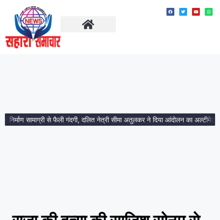
ताज़ा खबरें
मध्य प्रदेश
र्माण सामाग्री से फैली गंदगी, दलित नेत्री सीमा अतुलकर ने दिया आंदोलन का अल्टीमेटम।