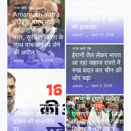
मिली एक हफ्ते की
ताज़ा खबरें
,
देश
अग्रिम जमानत,
Amarnath Yatra
संबंधित कोर्ट में जाने
2026: पीएम मोदी ने
की इजाजत
श्रद्धालुओं को लिखा
April 10, 2026
admin
पत्र, सुरक्षित यात्रा के
साथ पांच संकल्प लेने
ताज़ा खबरें
,
देश
की अपील
ईरानी तेल लेकर भारत
July 3, 2026
admin
आ रहा जहाज रास्ते में
रुख बदल कर चीन की
ओर बढ़ा
ताज़ा खबरें
,
देश
April 3, 2026
admin
16 नंबर’ में छिपा है
ताज़ा खबरें
,
दिल्ली
,
देश
जवाब: राहुल गांधी की
अरावली हमारी धरोहर
पहेली से हलचल, क्या
है उसे…यमुना
परिसीमन को लेकर
एक्सप्रेसवे पर 6 जिलों
दक्षिण की राजनीति
की महापंचायत में राकेश
पर…
टिकैत ने भरी हुंकार