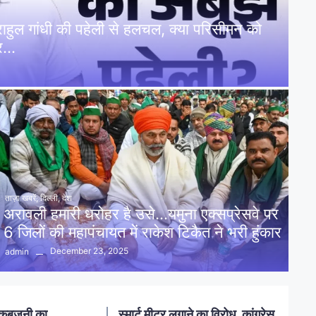
: राहुल गांधी की पहेली से हलचल, क्या परिसीमन को
पर…
ताज़ा खबरें
,
दिल्ली
,
देश
अरावली हमारी धरोहर है उसे…यमुना एक्सप्रेसवे पर
6 जिलों की महापंचायत में राकेश टिकैत ने भरी हुंकार
December 23, 2025
admin
नलखेड़ा: मां बगलामुखी मंदिर क्षेत्र में
ोध, कांग्रेस