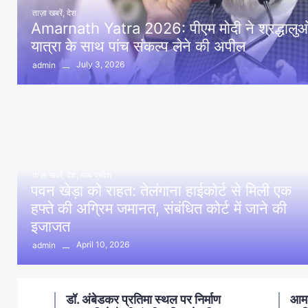
ताज़ा खबरें
,
देश
Amarnath Yatra 2026: पीएम मोदी ने श्रद्धालुओं 
यात्रा के साथ पांच संकल्प लेने की अपील
July 3, 2026
admin
ताज़ा खबरें
,
देश
,
मध्य प्रदेश
पवन खेड़ा को राहत: तेलंगाना हाईकोर्ट से मिली एक
हफ्ते की अग्रिम जमानत, संबंधित कोर्ट में जाने की
इजाजत
April 10, 2026
admin
ण
आमला में 10 करोड़ नशा मुक्ति
आमल