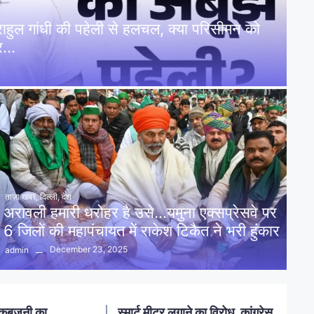
: राहुल गांधी की पहेली से हलचल, क्या परिसीमन को
पर…
ताज़ा खबरें
,
दिल्ली
,
देश
अरावली हमारी धरोहर है उसे…यमुना एक्सप्रेसवे पर
6 जिलों की महापंचायत में राकेश टिकैत ने भरी हुंकार
December 23, 2025
admin
नलखेड़ा: मां बगलामुखी मंदिर क्षेत्र में
ोध, कांग्रेस