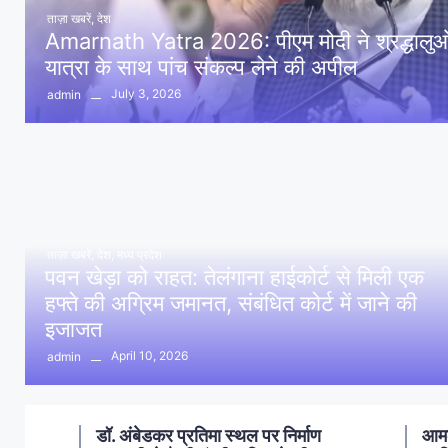
ताज़ा खबरें
,
देश
Amarnath Yatra 2026: पीएम मोदी ने श्रद्धालुओं 
यात्रा के साथ पांच संकल्प लेने की अपील
July 3, 2026
admin
ताज़ा खबरें
,
देश
,
मध्य प्रदेश
पवन खेड़ा को राहत: तेलंगाना हाईकोर्ट से मिली एक
हफ्ते की अग्रिम जमानत, संबंधित कोर्ट में जाने की
इजाजत
April 10, 2026
admin
ण
आमला में 10 करोड़ नशा मुक्ति
आमल