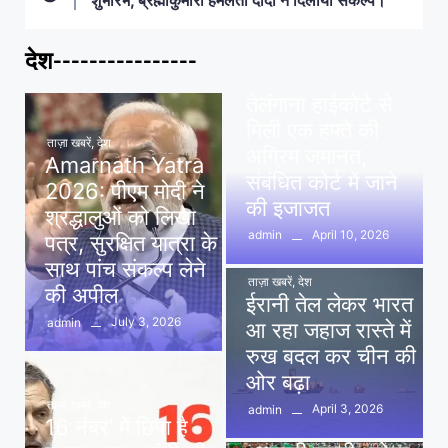
शुभारंभ, ब्रह्माकुमारी हेमलता दीदी ने दिलाया संकल्प।
देश----------------
ताज़ा खबरें
,
देश
,
मध्य प्रदेश
पवन खेड़ा को राहत:
तेलंगाना हाईकोर्ट से
मिली एक हफ्ते की
ताज़ा खबरें
,
देश
अग्रिम जमानत,
Amarnath Yatra
संबंधित कोर्ट में जाने
2026: पीएम मोदी ने
की इजाजत
श्रद्धालुओं को लिखा
April 10, 2026
admin
पत्र, सुरक्षित यात्रा के
साथ पांच संकल्प लेने
ताज़ा खबरें
,
देश
की अपील
ईरानी तेल लेकर भारत
July 3, 2026
admin
आ रहा जहाज रास्ते में
रुख बदल कर चीन की
ओर बढ़ा
ताज़ा खबरें
,
देश
April 3, 2026
admin
16 नंबर’ में छिपा है
ताज़ा खबरें
,
दिल्ली
,
देश