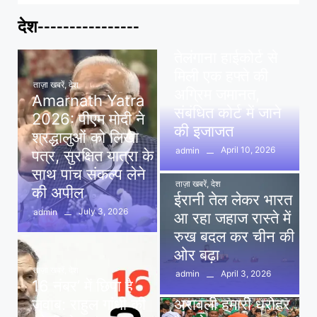
देश----------------
ताज़ा खबरें
,
देश
,
मध्य प्रदेश
पवन खेड़ा को राहत:
तेलंगाना हाईकोर्ट से
मिली एक हफ्ते की
ताज़ा खबरें
,
देश
अग्रिम जमानत,
Amarnath Yatra
संबंधित कोर्ट में जाने
2026: पीएम मोदी ने
की इजाजत
श्रद्धालुओं को लिखा
April 10, 2026
admin
पत्र, सुरक्षित यात्रा के
साथ पांच संकल्प लेने
ताज़ा खबरें
,
देश
की अपील
ईरानी तेल लेकर भारत
July 3, 2026
admin
आ रहा जहाज रास्ते में
रुख बदल कर चीन की
ओर बढ़ा
ताज़ा खबरें
,
देश
April 3, 2026
admin
16 नंबर’ में छिपा है
ताज़ा खबरें
,
दिल्ली
,
देश
जवाब: राहुल गांधी की
अरावली हमारी धरोहर