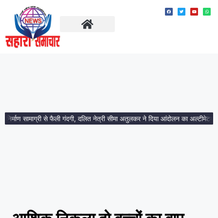
ताज़ा खबरें
मध्य प्रदेश
्माण सामाग्री से फैली गंदगी, दलित नेत्री सीमा अतुलकर ने दिया आंदोलन का अल्टीमेटम।
आ