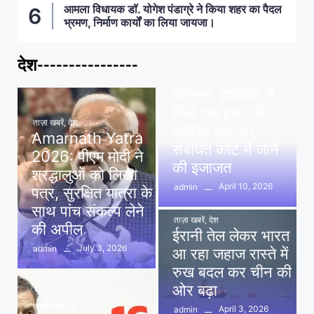
आमला विधायक डॉ. योगेश पंडाग्रे ने किया शहर का पैदल
भ्रमण, निर्माण कार्यों का लिया जायजा।
देश----------------
ताज़ा खबरें
,
देश
,
मध्य प्रदेश
पवन खेड़ा को राहत:
तेलंगाना हाईकोर्ट से
मिली एक हफ्ते की
ताज़ा खबरें
,
देश
अग्रिम जमानत,
Amarnath Yatra
संबंधित कोर्ट में जाने
2026: पीएम मोदी ने
की इजाजत
श्रद्धालुओं को लिखा
April 10, 2026
admin
पत्र, सुरक्षित यात्रा के
साथ पांच संकल्प लेने
ताज़ा खबरें
,
देश
की अपील
ईरानी तेल लेकर भारत
July 3, 2026
admin
आ रहा जहाज रास्ते में
रुख बदल कर चीन की
ओर बढ़ा
ताज़ा खबरें
,
देश
April 3, 2026
admin