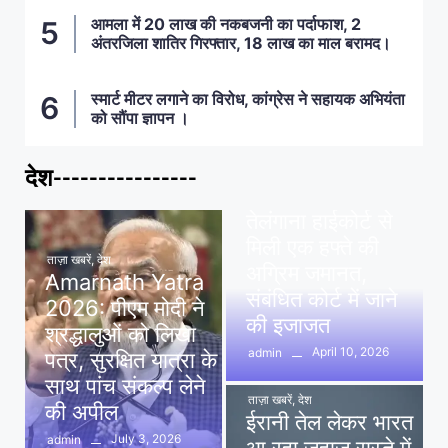
आमला में 20 लाख की नकबजनी का पर्दाफाश, 2
अंतरजिला शातिर गिरफ्तार, 18 लाख का माल बरामद।
स्मार्ट मीटर लगाने का विरोध, कांग्रेस ने सहायक अभियंता
को सौंपा ज्ञापन ।
देश----------------
ताज़ा खबरें
,
देश
,
मध्य प्रदेश
पवन खेड़ा को राहत:
तेलंगाना हाईकोर्ट से
मिली एक हफ्ते की
ताज़ा खबरें
,
देश
अग्रिम जमानत,
Amarnath Yatra
संबंधित कोर्ट में जाने
2026: पीएम मोदी ने
की इजाजत
श्रद्धालुओं को लिखा
April 10, 2026
admin
पत्र, सुरक्षित यात्रा के
साथ पांच संकल्प लेने
ताज़ा खबरें
,
देश
की अपील
ईरानी तेल लेकर भारत
July 3, 2026
admin
आ रहा जहाज रास्ते में