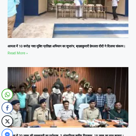
आमला में 10 करोड़ नशा मुक्ति प्रतिज्ञा अभियान का शुभारंभ, ब्रह्माकुमारी हेमलता दीदी ने दिलाया संकल्प।
Read More »
आमला में 20 लाख की नकबजनी का पर्दाफाश, 2 अंतरजिला शातिर गिरफ्तार, 18 लाख का माल बरामद।