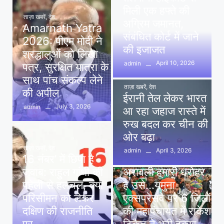
मिली एक हफ्ते की
ताज़ा खबरें
,
देश
अग्रिम जमानत,
Amarnath Yatra
संबंधित कोर्ट में जाने
2026: पीएम मोदी ने
की इजाजत
श्रद्धालुओं को लिखा
April 10, 2026
admin
पत्र, सुरक्षित यात्रा के
साथ पांच संकल्प लेने
ताज़ा खबरें
,
देश
की अपील
ईरानी तेल लेकर भारत
July 3, 2026
admin
आ रहा जहाज रास्ते में
रुख बदल कर चीन की
ओर बढ़ा
ताज़ा खबरें
,
देश
April 3, 2026
admin
16 नंबर’ में छिपा है
ताज़ा खबरें
,
दिल्ली
,
देश
जवाब: राहुल गांधी की
अरावली हमारी धरोहर
पहेली से हलचल, क्या
है उसे…यमुना
परिसीमन को लेकर
एक्सप्रेसवे पर 6 जिलों
दक्षिण की राजनीति
की महापंचायत में राकेश