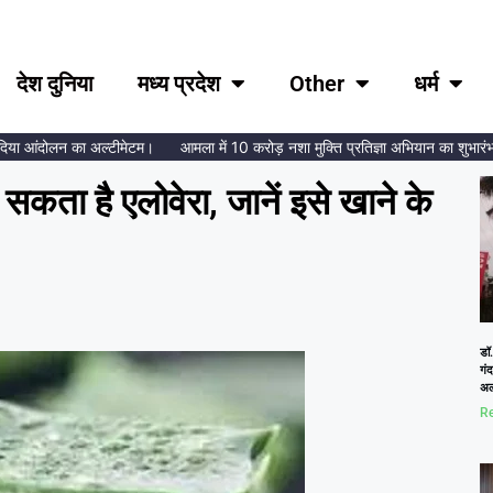
देश दुनिया
मध्य प्रदेश
Other
धर्म
 आंदोलन का अल्टीमेटम।
आमला में 10 करोड़ नशा मुक्ति प्रतिज्ञा अभियान का शुभारंभ, ब्रह
कता है एलोवेरा, जानें इसे खाने के
m
डॉ.
गं
अल
Re