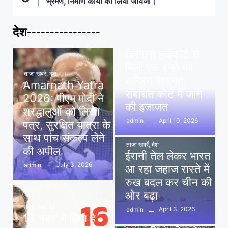
भ्रमण, निर्माण कार्यों का लिया जायजा।
देश----------------
ताज़ा खबरें
,
देश
,
मध्य प्रदेश
पवन खेड़ा को राहत:
तेलंगाना हाईकोर्ट से
मिली एक हफ्ते की
ताज़ा खबरें
,
देश
अग्रिम जमानत,
Amarnath Yatra
संबंधित कोर्ट में जाने
2026: पीएम मोदी ने
की इजाजत
श्रद्धालुओं को लिखा
April 10, 2026
admin
पत्र, सुरक्षित यात्रा के
साथ पांच संकल्प लेने
ताज़ा खबरें
,
देश
की अपील
ईरानी तेल लेकर भारत
July 3, 2026
admin
आ रहा जहाज रास्ते में
रुख बदल कर चीन की
ओर बढ़ा
ताज़ा खबरें
,
देश
April 3, 2026
admin
16 नंबर’ में छिपा है
ताज़ा खबरें
,
दिल्ली
,
देश