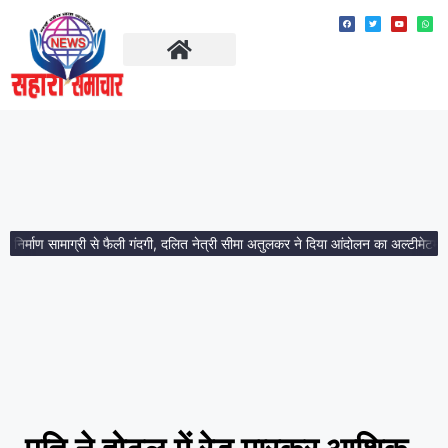
ताज़ा खबरें
मध्य प्रदेश
्माण सामाग्री से फैली गंदगी, दलित नेत्री सीमा अतुलकर ने दिया आंदोलन का अल्टीमेटम।