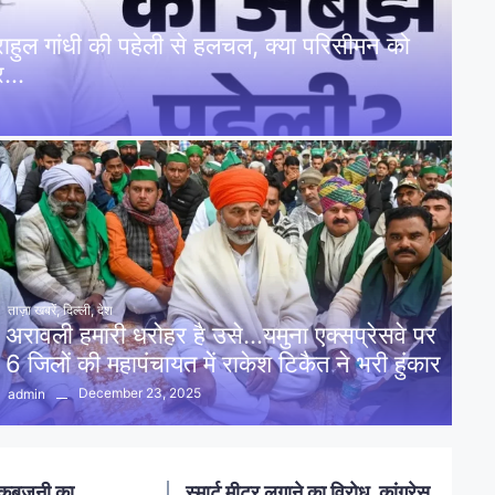
: राहुल गांधी की पहेली से हलचल, क्या परिसीमन को
पर…
ताज़ा खबरें
,
दिल्ली
,
देश
अरावली हमारी धरोहर है उसे…यमुना एक्सप्रेसवे पर
6 जिलों की महापंचायत में राकेश टिकैत ने भरी हुंकार
December 23, 2025
admin
नलखेड़ा: मां बगलामुखी मंदिर क्षेत्र में
ोध, कांग्रेस