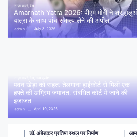
ताज़ा खबरें
,
देश
Amarnath Yatra 2026: पीएम मोदी ने श्रद्धालुओं 
यात्रा के साथ पांच संकल्प लेने की अपील
July 3, 2026
admin
ताज़ा खबरें
,
देश
,
मध्य प्रदेश
पवन खेड़ा को राहत: तेलंगाना हाईकोर्ट से मिली एक
हफ्ते की अग्रिम जमानत, संबंधित कोर्ट में जाने की
इजाजत
April 10, 2026
admin
ण
आमला में 10 करोड़ नशा मुक्ति
आमल