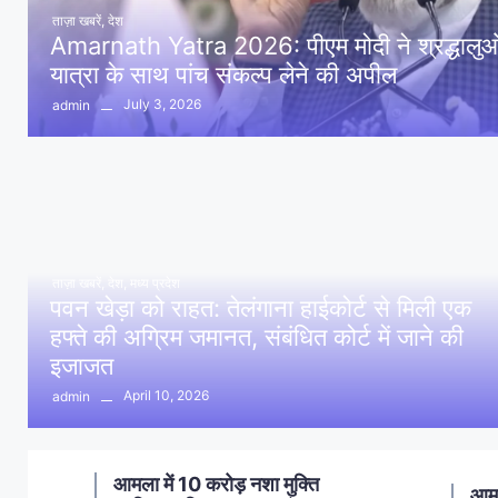
ताज़ा खबरें
,
देश
Amarnath Yatra 2026: पीएम मोदी ने श्रद्धालुओं 
यात्रा के साथ पांच संकल्प लेने की अपील
July 3, 2026
admin
ताज़ा खबरें
,
देश
,
मध्य प्रदेश
पवन खेड़ा को राहत: तेलंगाना हाईकोर्ट से मिली एक
हफ्ते की अग्रिम जमानत, संबंधित कोर्ट में जाने की
इजाजत
April 10, 2026
admin
ण
आमला में 10 करोड़ नशा मुक्ति
आमल