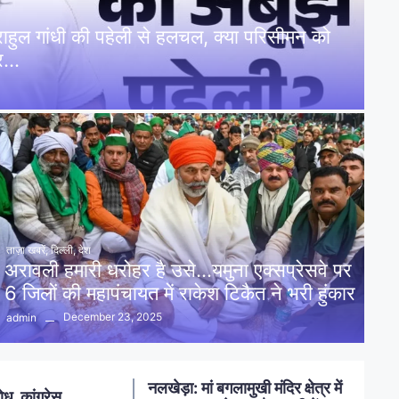
: राहुल गांधी की पहेली से हलचल, क्या परिसीमन को
पर…
ताज़ा खबरें
,
दिल्ली
,
देश
अरावली हमारी धरोहर है उसे…यमुना एक्सप्रेसवे पर
6 जिलों की महापंचायत में राकेश टिकैत ने भरी हुंकार
December 23, 2025
admin
नलखेड़ा: मां बगलामुखी मंदिर क्षेत्र में
ोध, कांग्रेस