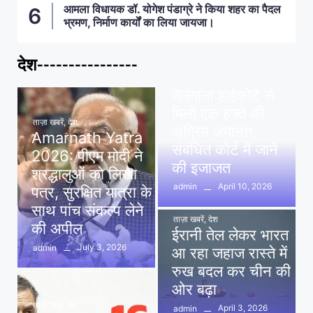
आमला विधायक डॉ. योगेश पंडाग्रे ने किया शहर का पैदल
भ्रमण, निर्माण कार्यों का लिया जायजा।
देश----------------
ताज़ा खबरें
,
देश
,
मध्य प्रदेश
पवन खेड़ा को राहत:
तेलंगाना हाईकोर्ट से
मिली एक हफ्ते की
ताज़ा खबरें
,
देश
अग्रिम जमानत,
Amarnath Yatra
संबंधित कोर्ट में जाने
2026: पीएम मोदी ने
की इजाजत
श्रद्धालुओं को लिखा
April 10, 2026
admin
पत्र, सुरक्षित यात्रा के
साथ पांच संकल्प लेने
ताज़ा खबरें
,
देश
की अपील
ईरानी तेल लेकर भारत
July 3, 2026
admin
आ रहा जहाज रास्ते में
रुख बदल कर चीन की
ओर बढ़ा
ताज़ा खबरें
,
देश
April 3, 2026
admin