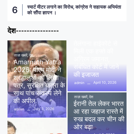
स्मार्ट मीटर लगाने का विरोध, कांग्रेस ने सहायक अभियंता
को सौंपा ज्ञापन ।
देश----------------
ताज़ा खबरें
,
देश
,
मध्य प्रदेश
पवन खेड़ा को राहत:
तेलंगाना हाईकोर्ट से
मिली एक हफ्ते की
ताज़ा खबरें
,
देश
अग्रिम जमानत,
Amarnath Yatra
संबंधित कोर्ट में जाने
2026: पीएम मोदी ने
की इजाजत
श्रद्धालुओं को लिखा
April 10, 2026
admin
पत्र, सुरक्षित यात्रा के
साथ पांच संकल्प लेने
ताज़ा खबरें
,
देश
की अपील
ईरानी तेल लेकर भारत
July 3, 2026
admin
आ रहा जहाज रास्ते में
रुख बदल कर चीन की
ओर बढ़ा
ताज़ा खबरें
,
देश