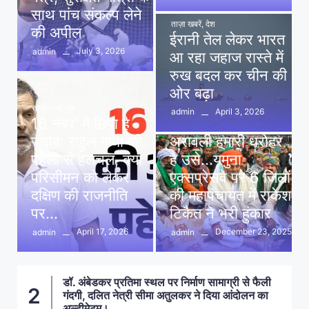
साथ पांच संकल्प लेने
ताज़ा खबरें
,
देश
की अपील
ईरानी तेल लेकर भारत
July 3, 2026
admin
आ रहा जहाज रास्ते में
रुख बदल कर चीन की
ओर बढ़ा
ताज़ा खबरें
,
देश
April 3, 2026
admin
16 नंबर’ में छिपा है
ताज़ा खबरें
,
दिल्ली
,
देश
जवाब: राहुल गांधी की
अरावली हमारी धरोहर
पहेली से हलचल, क्या
है उसे…यमुना
परिसीमन को लेकर
एक्सप्रेसवे पर 6 जिलों
दक्षिण की राजनीति
की महापंचायत में राकेश
पर…
टिकैत ने भरी हुंकार
April 17, 2026
December 23, 2025
admin
admin
डॉ. अंबेडकर प्रतिमा स्थल पर निर्माण सामाग्री से फैली
क
2
गंदगी, दलित नेत्री सीमा अतुलकर ने दिया आंदोलन का
अल्टीमेटम।