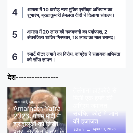
आमला में 10 करोड़ नशा मुक्ति प्रतिज्ञा अभियान का
शुभारंभ, ब्रह्माकुमारी हेमलता दीदी ने दिलाया संकल्प।
आमला में 20 लाख की नकबजनी का पर्दाफाश, 2
अंतरजिला शातिर गिरफ्तार, 18 लाख का माल बरामद।
स्मार्ट मीटर लगाने का विरोध, कांग्रेस ने सहायक अभियंता
को सौंपा ज्ञापन ।
देश----------------
ताज़ा खबरें
,
देश
,
मध्य प्रदेश
पवन खेड़ा को राहत:
तेलंगाना हाईकोर्ट से
मिली एक हफ्ते की
ताज़ा खबरें
,
देश
अग्रिम जमानत,
Amarnath Yatra
संबंधित कोर्ट में जाने
2026: पीएम मोदी ने
की इजाजत
श्रद्धालुओं को लिखा
April 10, 2026
admin
पत्र, सुरक्षित यात्रा के