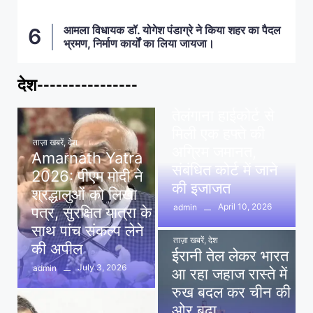
आमला विधायक डॉ. योगेश पंडाग्रे ने किया शहर का पैदल
भ्रमण, निर्माण कार्यों का लिया जायजा।
देश----------------
ताज़ा खबरें
,
देश
,
मध्य प्रदेश
पवन खेड़ा को राहत:
तेलंगाना हाईकोर्ट से
मिली एक हफ्ते की
ताज़ा खबरें
,
देश
अग्रिम जमानत,
Amarnath Yatra
संबंधित कोर्ट में जाने
2026: पीएम मोदी ने
की इजाजत
श्रद्धालुओं को लिखा
April 10, 2026
admin
पत्र, सुरक्षित यात्रा के
साथ पांच संकल्प लेने
ताज़ा खबरें
,
देश
की अपील
ईरानी तेल लेकर भारत
July 3, 2026
admin
आ रहा जहाज रास्ते में
रुख बदल कर चीन की
ओर बढ़ा