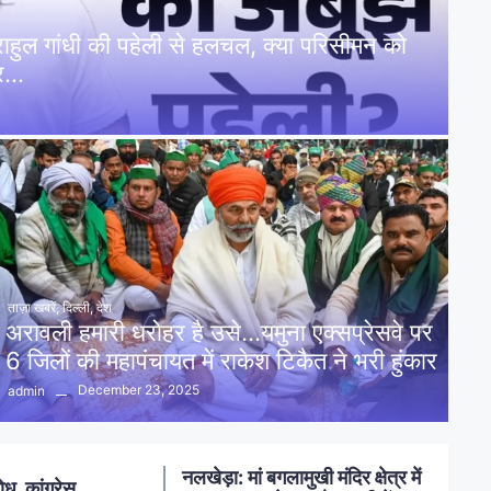
: राहुल गांधी की पहेली से हलचल, क्या परिसीमन को
पर…
ताज़ा खबरें
,
दिल्ली
,
देश
अरावली हमारी धरोहर है उसे…यमुना एक्सप्रेसवे पर
6 जिलों की महापंचायत में राकेश टिकैत ने भरी हुंकार
December 23, 2025
admin
नलखेड़ा: मां बगलामुखी मंदिर क्षेत्र में
ोध, कांग्रेस