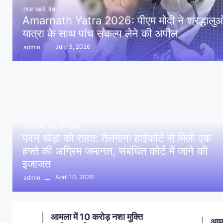
ताज़ा खबरें
,
देश
Amarnath Yatra 2026: पीएम मोदी ने श्रद्धालुओं 
यात्रा के साथ पांच संकल्प लेने की अपील
July 3, 2026
admin
ताज़ा खबरें
,
देश
,
मध्य प्रदेश
पवन खेड़ा को राहत: तेलंगाना हाईकोर्ट से मिली एक
हफ्ते की अग्रिम जमानत, संबंधित कोर्ट में जाने की
इजाजत
April 10, 2026
admin
ण
आमला में 10 करोड़ नशा मुक्ति
आमल