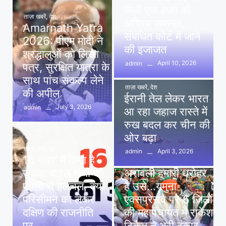
मिली एक हफ्ते की
ताज़ा खबरें
,
देश
अग्रिम जमानत,
Amarnath Yatra
संबंधित कोर्ट में जाने
2026: पीएम मोदी ने
की इजाजत
श्रद्धालुओं को लिखा
April 10, 2026
admin
पत्र, सुरक्षित यात्रा के
साथ पांच संकल्प लेने
ताज़ा खबरें
,
देश
की अपील
ईरानी तेल लेकर भारत
July 3, 2026
admin
आ रहा जहाज रास्ते में
रुख बदल कर चीन की
ओर बढ़ा
ताज़ा खबरें
,
देश
April 3, 2026
admin
16 नंबर’ में छिपा है
ताज़ा खबरें
,
दिल्ली
,
देश
जवाब: राहुल गांधी की
अरावली हमारी धरोहर
पहेली से हलचल, क्या
है उसे…यमुना
परिसीमन को लेकर
एक्सप्रेसवे पर 6 जिलों
दक्षिण की राजनीति
की महापंचायत में राकेश
पर…
टिकैत ने भरी हुंकार