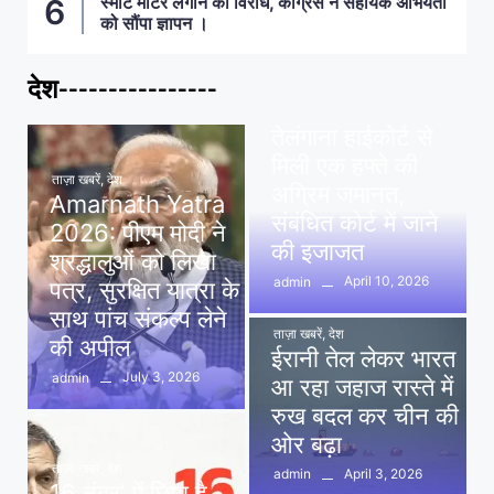
स्मार्ट मीटर लगाने का विरोध, कांग्रेस ने सहायक अभियंता
को सौंपा ज्ञापन ।
देश----------------
ताज़ा खबरें
,
देश
,
मध्य प्रदेश
पवन खेड़ा को राहत:
तेलंगाना हाईकोर्ट से
मिली एक हफ्ते की
ताज़ा खबरें
,
देश
अग्रिम जमानत,
Amarnath Yatra
संबंधित कोर्ट में जाने
2026: पीएम मोदी ने
की इजाजत
श्रद्धालुओं को लिखा
April 10, 2026
admin
पत्र, सुरक्षित यात्रा के
साथ पांच संकल्प लेने
ताज़ा खबरें
,
देश
की अपील
ईरानी तेल लेकर भारत
July 3, 2026
admin
आ रहा जहाज रास्ते में
रुख बदल कर चीन की
ओर बढ़ा
ताज़ा खबरें
,
देश
April 3, 2026
admin
16 नंबर’ में छिपा है