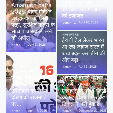
अग्रिम जमानत,
Amarnath Yatra
संबंधित कोर्ट में जाने
2026: पीएम मोदी ने
की इजाजत
श्रद्धालुओं को लिखा
April 10, 2026
admin
पत्र, सुरक्षित यात्रा के
साथ पांच संकल्प लेने
ताज़ा खबरें
,
देश
की अपील
ईरानी तेल लेकर भारत
July 3, 2026
admin
आ रहा जहाज रास्ते में
रुख बदल कर चीन की
ओर बढ़ा
ताज़ा खबरें
,
देश
April 3, 2026
admin
16 नंबर’ में छिपा है
ताज़ा खबरें
,
दिल्ली
,
देश
जवाब: राहुल गांधी की
अरावली हमारी धरोहर
पहेली से हलचल, क्या
है उसे…यमुना
परिसीमन को लेकर
एक्सप्रेसवे पर 6 जिलों
दक्षिण की राजनीति
की महापंचायत में राकेश
पर…
टिकैत ने भरी हुंकार
April 17, 2026
December 23, 2025
admin
admin