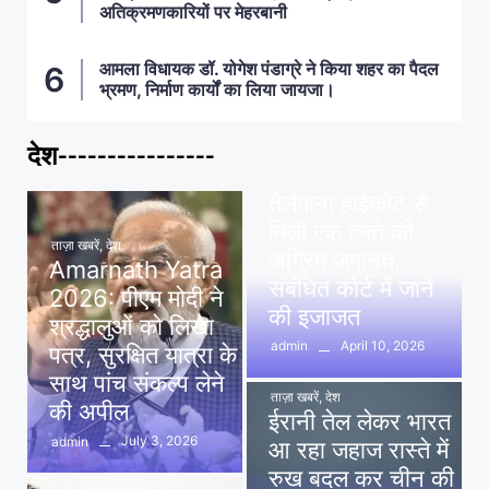
अतिक्रमणकारियों पर मेहरबानी
आमला विधायक डॉ. योगेश पंडाग्रे ने किया शहर का पैदल
भ्रमण, निर्माण कार्यों का लिया जायजा।
देश----------------
ताज़ा खबरें
,
देश
,
मध्य प्रदेश
पवन खेड़ा को राहत:
तेलंगाना हाईकोर्ट से
मिली एक हफ्ते की
ताज़ा खबरें
,
देश
अग्रिम जमानत,
Amarnath Yatra
संबंधित कोर्ट में जाने
2026: पीएम मोदी ने
की इजाजत
श्रद्धालुओं को लिखा
April 10, 2026
admin
पत्र, सुरक्षित यात्रा के
साथ पांच संकल्प लेने
ताज़ा खबरें
,
देश
की अपील
ईरानी तेल लेकर भारत
July 3, 2026
admin
आ रहा जहाज रास्ते में
रुख बदल कर चीन की