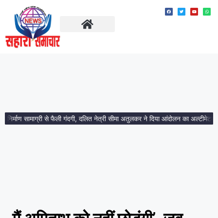
ताज़ा खबरें
मध्य प्रदेश
्माण सामाग्री से फैली गंदगी, दलित नेत्री सीमा अतुलकर ने दिया आंदोलन का अल्टीमेटम।