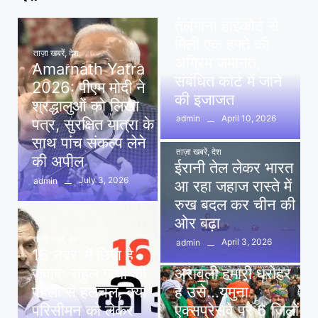
पवन खेड़ा को राहत:
तेलंगाना हाईकोर्ट से
मिली एक हफ्ते की
ताज़ा खबरें
,
देश
अग्रिम जमानत,
Amarnath Yatra
संबंधित कोर्ट में जाने
2026: पीएम मोदी ने
की इजाजत
श्रद्धालुओं को लिखा
April 10, 2026
admin
पत्र, सुरक्षित यात्रा के
साथ पांच संकल्प लेने
ताज़ा खबरें
,
देश
की अपील
ईरानी तेल लेकर भारत
July 3, 2026
admin
आ रहा जहाज रास्ते में
रुख बदल कर चीन की
ओर बढ़ा
ताज़ा खबरें
,
देश
April 3, 2026
admin
16 नंबर’ में छिपा है
ताज़ा खबरें
,
दिल्ली
,
देश
जवाब: राहुल गांधी की
अरावली हमारी धरोहर
पहेली से हलचल, क्या
है उसे…यमुना
परिसीमन को लेकर
एक्सप्रेसवे पर 6 जिलों