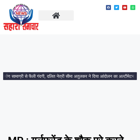
ताज़ा खबरें
मध्य प्रदेश
ण सामाग्री से फैली गंदगी, दलित नेत्री सीमा अतुलकर ने दिया आंदोलन का अल्टीमेटम।
आमल