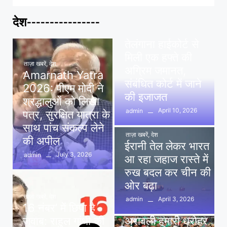
देश----------------
ताज़ा खबरें
,
देश
,
मध्य प्रदेश
पवन खेड़ा को राहत:
तेलंगाना हाईकोर्ट से
मिली एक हफ्ते की
ताज़ा खबरें
,
देश
अग्रिम जमानत,
Amarnath Yatra
संबंधित कोर्ट में जाने
2026: पीएम मोदी ने
की इजाजत
श्रद्धालुओं को लिखा
April 10, 2026
admin
पत्र, सुरक्षित यात्रा के
साथ पांच संकल्प लेने
ताज़ा खबरें
,
देश
की अपील
ईरानी तेल लेकर भारत
July 3, 2026
admin
आ रहा जहाज रास्ते में
रुख बदल कर चीन की
ओर बढ़ा
ताज़ा खबरें
,
देश
April 3, 2026
admin
16 नंबर’ में छिपा है
ताज़ा खबरें
,
दिल्ली
,
देश
जवाब: राहुल गांधी की
अरावली हमारी धरोहर