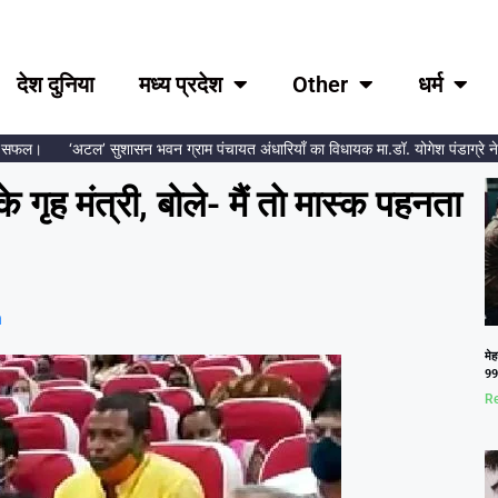
देश दुनिया
मध्य प्रदेश
Other
धर्म
ल।
‘अटल’ सुशासन भवन ग्राम पंचायत अंधारियाँ का विधायक मा.डॉ. योगेश पंडाग्रे ने किया
े गृह मंत्री, बोले- मैं ताे मास्क पहनता
m
मेह
99.
Re