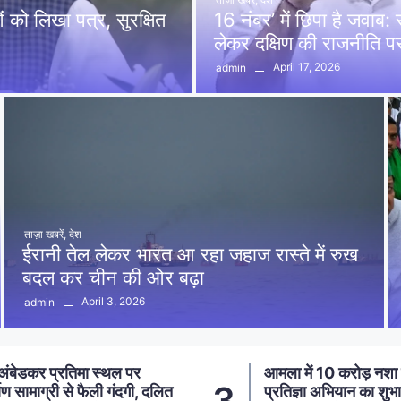
को लिखा पत्र, सुरक्षित
16 नंबर’ में छिपा है जवाब
लेकर दक्षिण की राजनीति 
April 17, 2026
admin
ताज़ा खबरें
,
देश
ईरानी तेल लेकर भारत आ रहा जहाज रास्ते में रुख
बदल कर चीन की ओर बढ़ा
April 3, 2026
admin
ा में 10 करोड़ नशा मुक्ति
आमला में 20 लाख की 
4
तिज्ञा अभियान का शुभारंभ,
पर्दाफाश, 2 अंतरजिला 