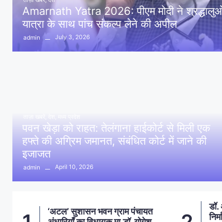
Amarnath Yatra 2026: पीएम मोदी ने श्रद्धालुओं 
यात्रा के साथ पांच संकल्प लेने की अपील
July 3, 2026
admin
ताज़ा खबरें
,
देश
,
मध्य प्रदेश
पवन खेड़ा को राहत: तेलंगाना हाईकोर्ट से मिली एक
हफ्ते की अग्रिम जमानत, संबंधित कोर्ट में जाने की
इजाजत
April 10, 2026
admin
डॉ. अंबेडकर प्रतिमा स्थल पर
आमल
2
3
निर्माण सामाग्री से फैली गंदगी, दलित
प्र