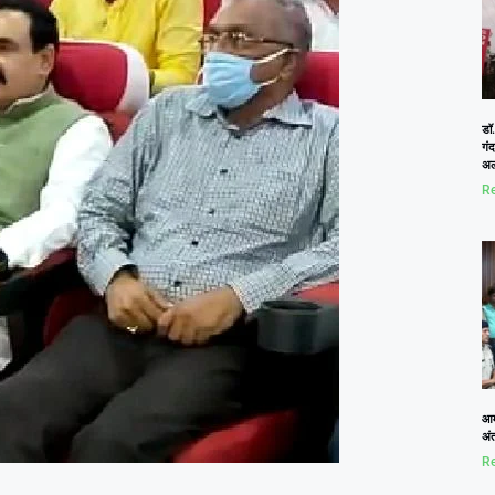
डॉ.
गं
अल
Re
आम
अं
Re