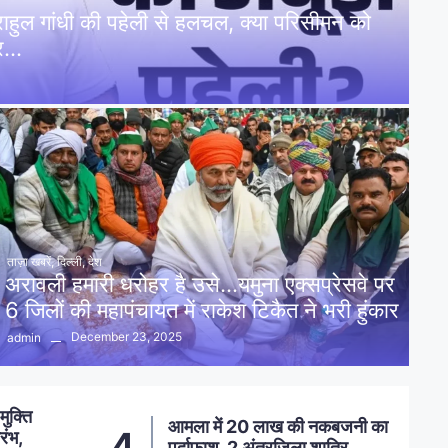
: राहुल गांधी की पहेली से हलचल, क्या परिसीमन को
पर…
ताज़ा खबरें
,
दिल्ली
,
देश
अरावली हमारी धरोहर है उसे…यमुना एक्सप्रेसवे पर
6 जिलों की महापंचायत में राकेश टिकैत ने भरी हुंकार
December 23, 2025
admin
नकबजनी का
स्मार्ट मीटर लगाने का विरोध, कांग्रेस
5
शातिर
ने सहायक अभियंता को सौंपा ज्ञापन