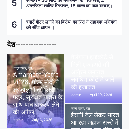
आमला में 20 लाख की नकबजनी का पर्दाफाश, 2
अंतरजिला शातिर गिरफ्तार, 18 लाख का माल बरामद।
स्मार्ट मीटर लगाने का विरोध, कांग्रेस ने सहायक अभियंता
को सौंपा ज्ञापन ।
देश----------------
ताज़ा खबरें
,
देश
,
मध्य प्रदेश
पवन खेड़ा को राहत:
तेलंगाना हाईकोर्ट से
मिली एक हफ्ते की
ताज़ा खबरें
,
देश
अग्रिम जमानत,
Amarnath Yatra
संबंधित कोर्ट में जाने
2026: पीएम मोदी ने
की इजाजत
श्रद्धालुओं को लिखा
April 10, 2026
admin
पत्र, सुरक्षित यात्रा के
साथ पांच संकल्प लेने
ताज़ा खबरें
,
देश
की अपील
ईरानी तेल लेकर भारत
July 3, 2026
admin
आ रहा जहाज रास्ते में