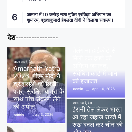
आमला में 10 करोड़ नशा मुक्ति प्रतिज्ञा अभियान का
शुभारंभ, ब्रह्माकुमारी हेमलता दीदी ने दिलाया संकल्प।
देश----------------
ताज़ा खबरें
,
देश
,
मध्य प्रदेश
पवन खेड़ा को राहत:
तेलंगाना हाईकोर्ट से
मिली एक हफ्ते की
ताज़ा खबरें
,
देश
अग्रिम जमानत,
Amarnath Yatra
संबंधित कोर्ट में जाने
2026: पीएम मोदी ने
की इजाजत
श्रद्धालुओं को लिखा
April 10, 2026
admin
पत्र, सुरक्षित यात्रा के
साथ पांच संकल्प लेने
ताज़ा खबरें
,
देश
की अपील
ईरानी तेल लेकर भारत
July 3, 2026
admin
आ रहा जहाज रास्ते में
रुख बदल कर चीन की