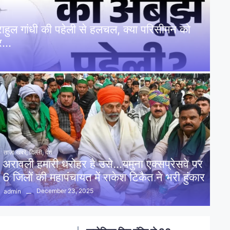
: राहुल गांधी की पहेली से हलचल, क्या परिसीमन को
पर…
ताज़ा खबरें
,
दिल्ली
,
देश
अरावली हमारी धरोहर है उसे…यमुना एक्सप्रेसवे पर
6 जिलों की महापंचायत में राकेश टिकैत ने भरी हुंकार
December 23, 2025
admin