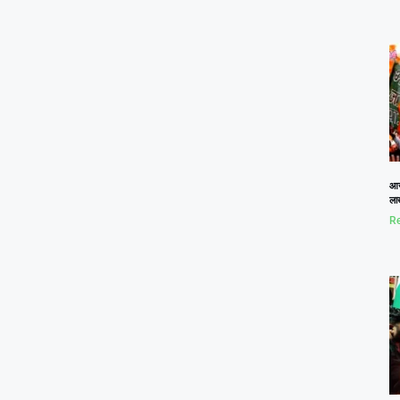
आज
लाख
Re