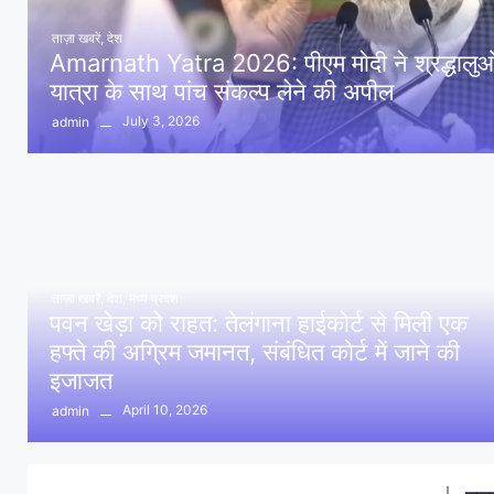
ताज़ा खबरें
,
देश
Amarnath Yatra 2026: पीएम मोदी ने श्रद्धालुओं 
यात्रा के साथ पांच संकल्प लेने की अपील
July 3, 2026
admin
ताज़ा खबरें
,
देश
,
मध्य प्रदेश
पवन खेड़ा को राहत: तेलंगाना हाईकोर्ट से मिली एक
हफ्ते की अग्रिम जमानत, संबंधित कोर्ट में जाने की
इजाजत
April 10, 2026
admin