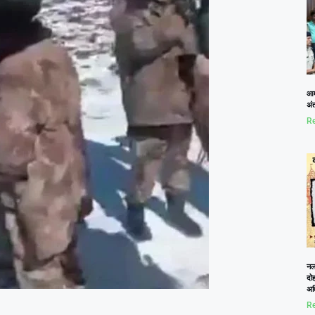
आम
अं
Re
नलख
दोह
अत
Re