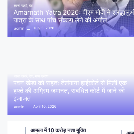
ताज़ा खबरें
,
देश
Amarnath Yatra 2026: पीएम मोदी ने श्रद्धालुओं 
यात्रा के साथ पांच संकल्प लेने की अपील
July 3, 2026
admin
ताज़ा खबरें
,
देश
,
मध्य प्रदेश
पवन खेड़ा को राहत: तेलंगाना हाईकोर्ट से मिली एक
हफ्ते की अग्रिम जमानत, संबंधित कोर्ट में जाने की
इजाजत
April 10, 2026
admin
ण
आमला में 10 करोड़ नशा मुक्ति
आमल