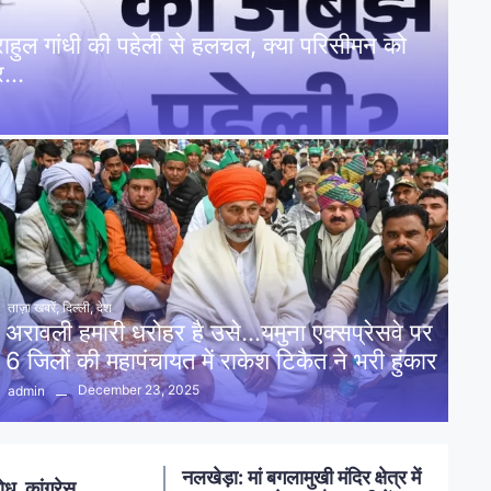
: राहुल गांधी की पहेली से हलचल, क्या परिसीमन को
पर…
ताज़ा खबरें
,
दिल्ली
,
देश
अरावली हमारी धरोहर है उसे…यमुना एक्सप्रेसवे पर
6 जिलों की महापंचायत में राकेश टिकैत ने भरी हुंकार
December 23, 2025
admin
नलखेड़ा: मां बगलामुखी मंदिर क्षेत्र में
ोध, कांग्रेस