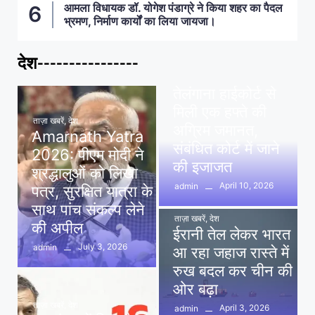
आमला विधायक डॉ. योगेश पंडाग्रे ने किया शहर का पैदल
भ्रमण, निर्माण कार्यों का लिया जायजा।
देश----------------
ताज़ा खबरें
,
देश
,
मध्य प्रदेश
पवन खेड़ा को राहत:
तेलंगाना हाईकोर्ट से
मिली एक हफ्ते की
ताज़ा खबरें
,
देश
अग्रिम जमानत,
Amarnath Yatra
संबंधित कोर्ट में जाने
2026: पीएम मोदी ने
की इजाजत
श्रद्धालुओं को लिखा
April 10, 2026
admin
पत्र, सुरक्षित यात्रा के
साथ पांच संकल्प लेने
ताज़ा खबरें
,
देश
की अपील
ईरानी तेल लेकर भारत
July 3, 2026
admin
आ रहा जहाज रास्ते में
रुख बदल कर चीन की
ओर बढ़ा
ताज़ा खबरें
,
देश
April 3, 2026
admin