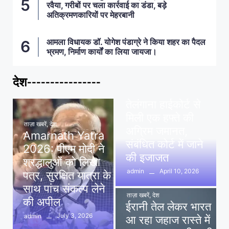
रवैया, गरीबों पर चला कार्रवाई का डंडा, बड़े
अतिक्रमणकारियों पर मेहरबानी
आमला विधायक डॉ. योगेश पंडाग्रे ने किया शहर का पैदल
भ्रमण, निर्माण कार्यों का लिया जायजा।
देश----------------
ताज़ा खबरें
,
देश
,
मध्य प्रदेश
पवन खेड़ा को राहत:
तेलंगाना हाईकोर्ट से
मिली एक हफ्ते की
ताज़ा खबरें
,
देश
अग्रिम जमानत,
Amarnath Yatra
संबंधित कोर्ट में जाने
2026: पीएम मोदी ने
की इजाजत
श्रद्धालुओं को लिखा
April 10, 2026
admin
पत्र, सुरक्षित यात्रा के
साथ पांच संकल्प लेने
ताज़ा खबरें
,
देश
की अपील
ईरानी तेल लेकर भारत
July 3, 2026
admin
आ रहा जहाज रास्ते में