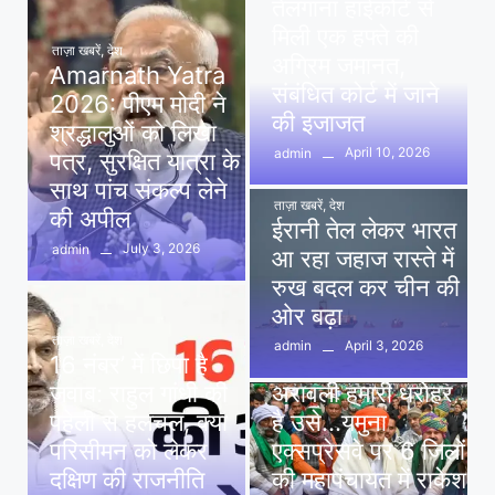
तेलंगाना हाईकोर्ट से
मिली एक हफ्ते की
ताज़ा खबरें
,
देश
अग्रिम जमानत,
Amarnath Yatra
संबंधित कोर्ट में जाने
2026: पीएम मोदी ने
की इजाजत
श्रद्धालुओं को लिखा
April 10, 2026
admin
पत्र, सुरक्षित यात्रा के
साथ पांच संकल्प लेने
ताज़ा खबरें
,
देश
की अपील
ईरानी तेल लेकर भारत
July 3, 2026
admin
आ रहा जहाज रास्ते में
रुख बदल कर चीन की
ओर बढ़ा
ताज़ा खबरें
,
देश
April 3, 2026
admin
16 नंबर’ में छिपा है
ताज़ा खबरें
,
दिल्ली
,
देश
जवाब: राहुल गांधी की
अरावली हमारी धरोहर
पहेली से हलचल, क्या
है उसे…यमुना
परिसीमन को लेकर
एक्सप्रेसवे पर 6 जिलों
दक्षिण की राजनीति
की महापंचायत में राकेश