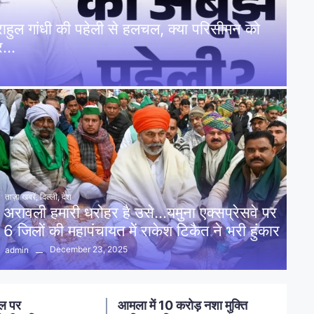
: राहुल गांधी की पहेली से हलचल, क्या परिसीमन को
पर…
ताज़ा खबरें
,
दिल्ली
,
देश
अरावली हमारी धरोहर है उसे…यमुना एक्सप्रेसवे पर
6 जिलों की महापंचायत में राकेश टिकैत ने भरी हुंकार
December 23, 2025
admin
ुक्ति
आमला में 20 लाख की नकबजनी का