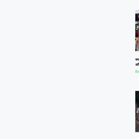
स्म
अभि
Re