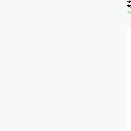
आम
पैद
Re