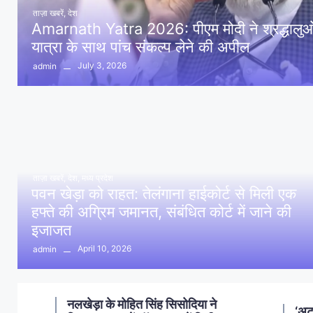
ताज़ा खबरें
,
देश
Amarnath Yatra 2026: पीएम मोदी ने श्रद्धालुओं 
यात्रा के साथ पांच संकल्प लेने की अपील
July 3, 2026
admin
ताज़ा खबरें
,
देश
,
मध्य प्रदेश
पवन खेड़ा को राहत: तेलंगाना हाईकोर्ट से मिली एक
हफ्ते की अग्रिम जमानत, संबंधित कोर्ट में जाने की
इजाजत
April 10, 2026
admin
डॉ.
‘अटल’ सुशासन भवन ग्राम पंचायत