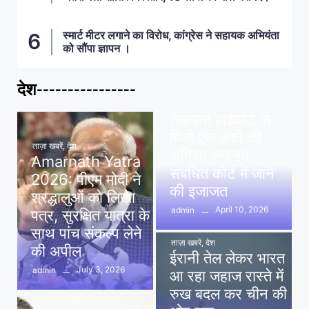
स्मार्ट मीटर लगाने का विरोध, कांग्रेस ने सहायक अभियंता
को सौंपा ज्ञापन ।
देश----------------
ताज़ा खबरें
,
देश
,
मध्य प्रदेश
पवन खेड़ा को राहत:
तेलंगाना हाईकोर्ट से
मिली एक हफ्ते की
ताज़ा खबरें
,
देश
अग्रिम जमानत,
Amarnath Yatra
संबंधित कोर्ट में जाने
2026: पीएम मोदी ने
की इजाजत
श्रद्धालुओं को लिखा
April 10, 2026
admin
पत्र, सुरक्षित यात्रा के
साथ पांच संकल्प लेने
ताज़ा खबरें
,
देश
की अपील
ईरानी तेल लेकर भारत
July 3, 2026
admin
आ रहा जहाज रास्ते में
रुख बदल कर चीन की