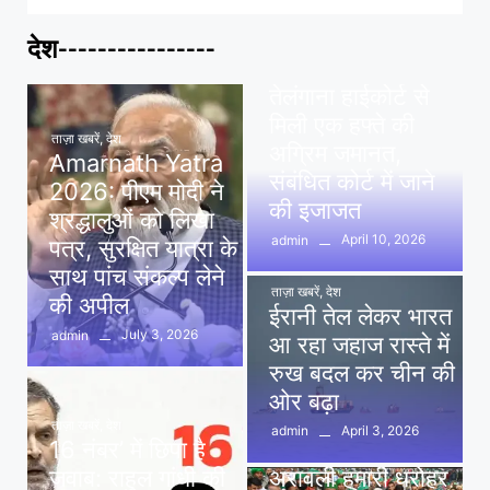
देश----------------
ताज़ा खबरें
,
देश
,
मध्य प्रदेश
पवन खेड़ा को राहत:
तेलंगाना हाईकोर्ट से
मिली एक हफ्ते की
ताज़ा खबरें
,
देश
अग्रिम जमानत,
Amarnath Yatra
संबंधित कोर्ट में जाने
2026: पीएम मोदी ने
की इजाजत
श्रद्धालुओं को लिखा
April 10, 2026
admin
पत्र, सुरक्षित यात्रा के
साथ पांच संकल्प लेने
ताज़ा खबरें
,
देश
की अपील
ईरानी तेल लेकर भारत
July 3, 2026
admin
आ रहा जहाज रास्ते में
रुख बदल कर चीन की
ओर बढ़ा
ताज़ा खबरें
,
देश
April 3, 2026
admin
16 नंबर’ में छिपा है
ताज़ा खबरें
,
दिल्ली
,
देश
जवाब: राहुल गांधी की
अरावली हमारी धरोहर