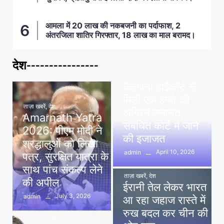
आमला में 20 लाख की नकबजनी का पर्दाफाश, 2
अंतरजिला शातिर गिरफ्तार, 18 लाख का माल बरामद।
देश----------------
ताज़ा खबरें
,
देश
,
मध्य प्रदेश
पवन खेड़ा को राहत:
तेलंगाना हाईकोर्ट से
मिली एक हफ्ते की
ताज़ा खबरें
,
देश
अग्रिम जमानत,
Amarnath Yatra
संबंधित कोर्ट में जाने
2026: पीएम मोदी ने
की इजाजत
श्रद्धालुओं को लिखा
April 10, 2026
admin
पत्र, सुरक्षित यात्रा के
साथ पांच संकल्प लेने
ताज़ा खबरें
,
देश
की अपील
ईरानी तेल लेकर भारत
July 3, 2026
admin
आ रहा जहाज रास्ते में
रुख बदल कर चीन की