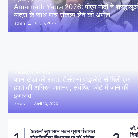
Amarnath Yatra 2026: पीएम मोदी ने श्रद्धालुओं 
यात्रा के साथ पांच संकल्प लेने की अपील
July 3, 2026
admin
ताज़ा खबरें
,
देश
,
मध्य प्रदेश
पवन खेड़ा को राहत: तेलंगाना हाईकोर्ट से मिली एक
हफ्ते की अग्रिम जमानत, संबंधित कोर्ट में जाने की
इजाजत
April 10, 2026
admin
डॉ. अंबेडकर प्रतिमा स्थल पर
आमल
2
3
निर्माण सामाग्री से फैली गंदगी, दलित
प्र