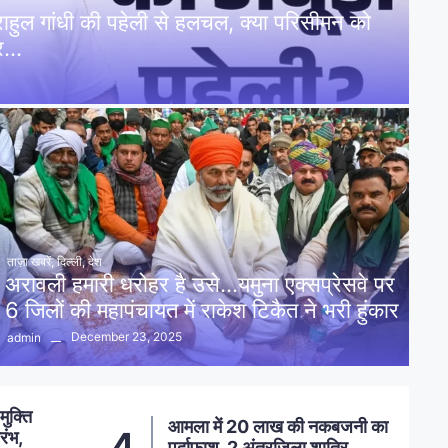
: राहुल गांधी की पहेली से हलचल, क्या परिसीमन को
पर…
ताज़ा खबरें
,
दिल्ली
,
देश
अरावली हमारी धरोहर है उसे…यमुना एक्सप्रेसवे पर
6 जिलों की महापंचायत में राकेश टिकैत ने भरी हुंकार
December 23, 2025
admin
नकबजनी का
स्मार्ट मीटर लगाने का विरोध, कांग्रेस
5
शातिर
ने सहायक अभियंता को सौंपा ज्ञापन