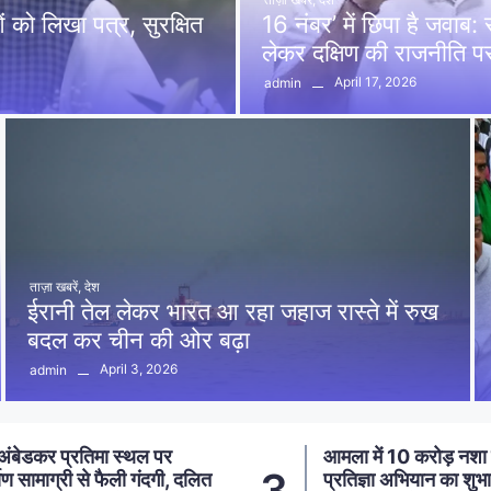
को लिखा पत्र, सुरक्षित
16 नंबर’ में छिपा है जवाब
लेकर दक्षिण की राजनीति 
April 17, 2026
admin
ताज़ा खबरें
,
देश
ईरानी तेल लेकर भारत आ रहा जहाज रास्ते में रुख
बदल कर चीन की ओर बढ़ा
April 3, 2026
admin
ा में 10 करोड़ नशा मुक्ति
आमला में 20 लाख की 
4
तिज्ञा अभियान का शुभारंभ,
पर्दाफाश, 2 अंतरजिला 