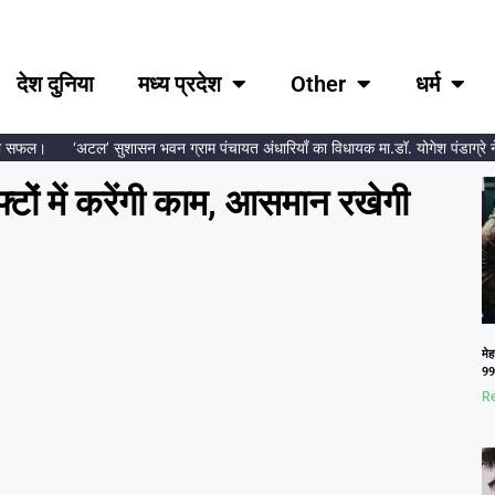
देश दुनिया
मध्य प्रदेश
Other
धर्म
सफल।
‘अटल’ सुशासन भवन ग्राम पंचायत अंधारियाँ का विधायक मा.डॉ. योगेश पंडाग्रे ने कि
्टों में करेंगी काम, आसमान रखेगी
मेह
99.
Re